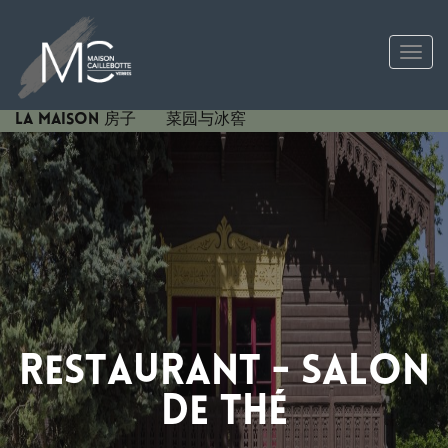
Tog
La maison 房子
菜园与冰窖
Restaurant - salon
de thé